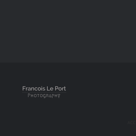
Pêcheries, Rêveri
ACC